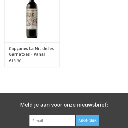
de reden waarom de wortels diep kijken waar de grond
compacter is.
Capçanes La Nit de les
Garnatxes - Panal
(Sand)
€13,30
Meld je aan voor onze nieuwsbrief:
ABONNEER