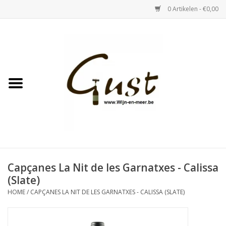
0 Artikelen - €0,00
Home
Witte wijn
Rose
Rode wijn
Bubbels & Vermout
Capçanes La Nit de les Garnatxes - Calissa
(Slate)
Sterke Dranken
HOME
/
CAPÇANES LA NIT DE LES GARNATXES - CALISSA (SLATE)
Tastings & zaalverhuur