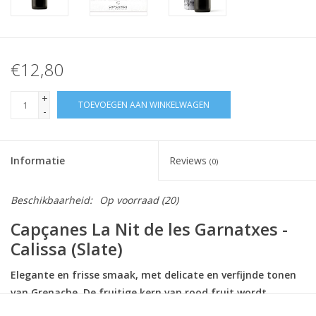
€12,80
+
TOEVOEGEN AAN WINKELWAGEN
-
Informatie
Reviews
(0)
Beschikbaarheid:
Op voorraad
(20)
Capçanes La Nit de les Garnatxes -
Calissa (Slate)
Elegante en frisse smaak, met delicate en verfijnde tonen
van Grenache. De fruitige kern van rood fruit wordt
begeleid door een gebalanceerde zuurgraad en een