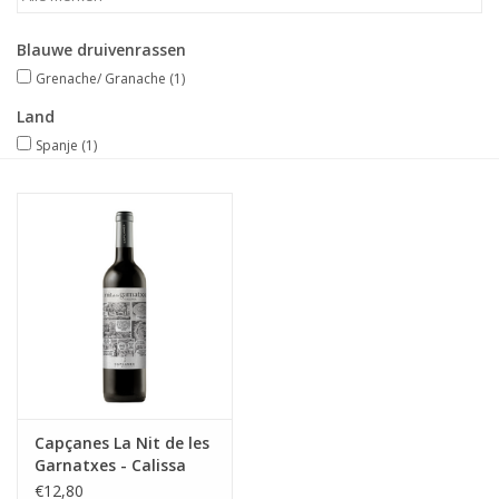
Merken
Blauwe druivenrassen
Grenache/ Granache
(1)
Land
Spanje
(1)
Capçanes La Nit de les
Garnatxes - Calissa
(Slate)
€12,80