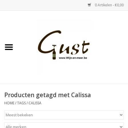
0 Artikelen - €0,00
Home
Witte wijn
Rose
Rode wijn
Bubbels & Vermout
Producten getagd met Calissa
HOME
/
TAGS
/
CALISSA
Sterke Dranken
Tastings & zaalverhuur