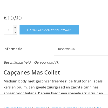
€10,90
+
TOEVOEGEN AAN WINKELWAGEN
-
Informatie
Reviews
(0)
Beschikbaarheid:
Op voorraad
(1)
Capçanes Mas Collet
Medium body met geconcentreerde rijpe fruittonen, zoals
kers en pruim. Een goede zuurgraad en zachte tannines
zorgen voor balans. De wijn biedt een soepele structuur en
een lange, fruitige afdronk met subtiele houtinvloeden.