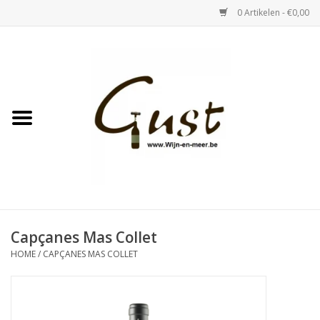
0 Artikelen - €0,00
Home
Witte wijn
Rose
Rode wijn
Bubbels & Vermout
Capçanes Mas Collet
HOME
/
CAPÇANES MAS COLLET
Sterke Dranken
Tastings & zaalverhuur