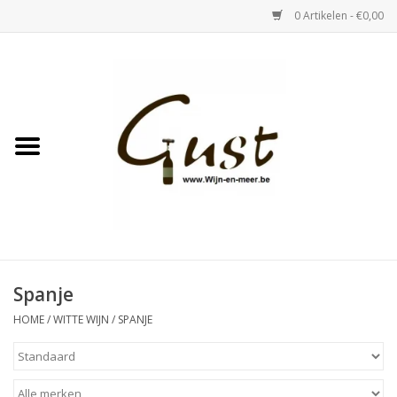
0 Artikelen - €0,00
Home
Witte wijn
Rose
Rode wijn
Bubbels & Vermout
Spanje
HOME
/
WITTE WIJN
/
SPANJE
Sterke Dranken
Tastings & zaalverhuur