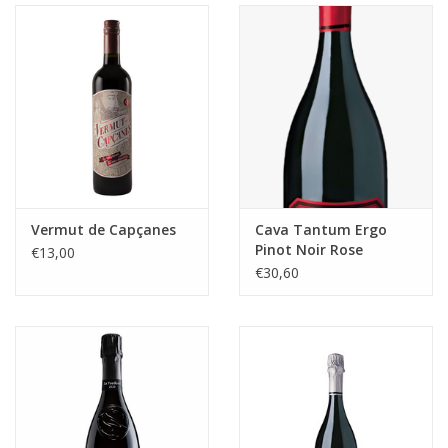
Vermut de Capçanes
Cava Tantum Ergo
Pinot Noir Rose
€13,00
Hispano+Suizas
€30,60