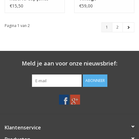
Hispano+Suizas
€15,50
€59,00
Pagina 1 van 2
1
2
Meld je aan voor onze nieuwsbrief:
ABONNEER
Klantenservice