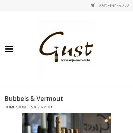
0 Artikelen - €0,00
Home
Witte wijn
Rose
Rode wijn
Bubbels & Vermout
Bubbels & Vermout
HOME
/
BUBBELS & VERMOUT
Sterke Dranken
Tastings & zaalverhuur