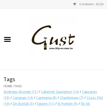
0 Artikelen - €0,00
Home
Witte wijn
Rose
Rode wijn
Bubbels & Vermout
Tags
HOME
/
TAGS
Sterke Dranken
Bodegas Alconde
(11)
/
Cabernet Sauvignon
(14)
/
Capcanes
(19)
/
Carignan
(14)
/
Carinyena
(8)
/
Chardonnay
(7)
/
Coca i Fitó
(14)
/
De Bortoli
(5)
/
Eguren
(11)
/
El Pontón
(9)
/
Els Vil-
Tastings & zaalverhuur