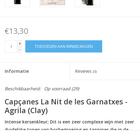
€13,30
+
TOEVOEGEN AAN WINKELWAGEN
-
Informatie
Reviews
(0)
Beschikbaarheid:
Op voorraad
(29)
Capçanes La Nit de les Garnatxes -
Agrila (Clay)
Intense kersenkleur; Dit is een zeer complexe wijn met zeer
duidelijke tonen van bosbegroeiing en tannines die in de
mond "plakken".