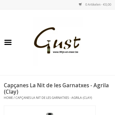
0 Artikelen - €0,00
Home
Witte wijn
Rose
Rode wijn
Bubbels & Vermout
Capçanes La Nit de les Garnatxes - Agrila
(Clay)
Sterke Dranken
HOME
/
CAPÇANES LA NIT DE LES GARNATXES - AGRILA (CLAY)
Tastings & zaalverhuur