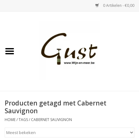
0 Artikelen - €0,00
Home
Witte wijn
Rose
Rode wijn
Bubbels & Vermout
Producten getagd met Cabernet
Sauvignon
Sterke Dranken
HOME
/
TAGS
/
CABERNET SAUVIGNON
Tastings & zaalverhuur