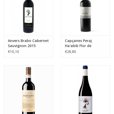
Anvers Brabo Cabernet
Capçanes Peraj
Sauvignon 2015
Ha'abib Flor de
Primavera
€10,10
€28,80