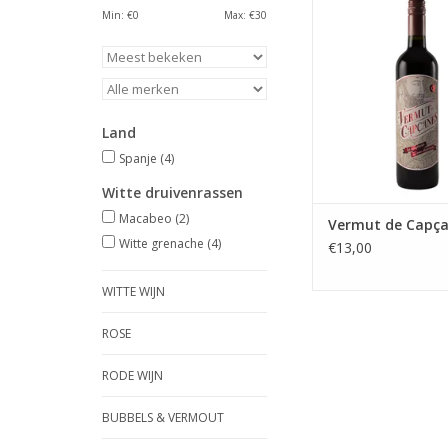
Land: Spanj
Min: €
0
Max: €
30
Druif: Macabeo / Wit
Wijnhuis: Capç
TOEVOEGEN AAN WI
Land
Spanje
(4)
Witte druivenrassen
Macabeo
(2)
Vermut de Capç
Witte grenache
(4)
€13,00
WITTE WIJN
ROSE
RODE WIJN
BUBBELS & VERMOUT