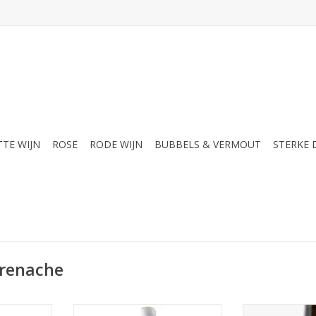
TTE WIJN
ROSE
RODE WIJN
BUBBELS & VERMOUT
STERKE
grenache
Op de neus exploderen de tonen
Licos is een wijn