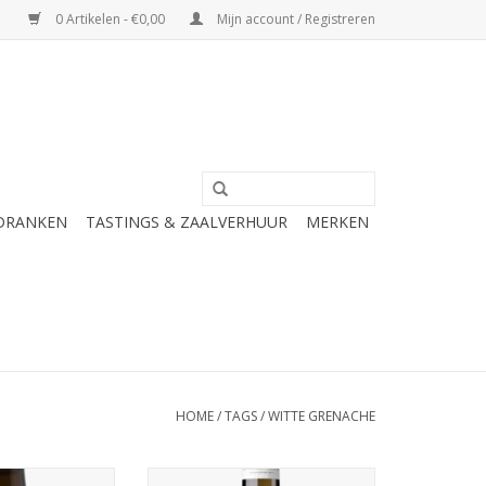
0 Artikelen - €0,00
Mijn account / Registreren
 DRANKEN
TASTINGS & ZAALVERHUUR
MERKEN
HOME
/
TAGS
/
WITTE GRENACHE
 met alle potentie
Omhullend en vol met een frisse,