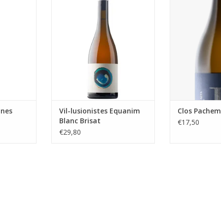
e
van kweepeer en het minerale
van witte Gren
te grenache
karakter. De smaak is zacht, maar
wijn waarin aro
anes
behoudt een mooie
wit en tropi
levendigheid.
vermengen m
NKELWAGEN
aromatische kr
TOEVOEGEN AAN WINKELWAGEN
om Licos een c
geuren 
TOEVOEGEN AA
anes
Vil-lusionistes Equanim
Clos Pachem
Blanc Brisat
€17,50
€29,80