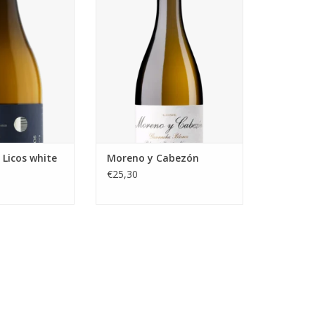
ache. Het is een
droge structuur. De wijn heeft
ma's van citrus,
een levendige zuurgraad die het
sch fruit zich
geheel een mooie frisheid en
et tonen van
lengte geeft.
uiden en honing
TOEVOEGEN AAN WINKELWAGEN
omplexiteit aan
te geven.
N WINKELWAGEN
 Licos white
Moreno y Cabezón
€25,30