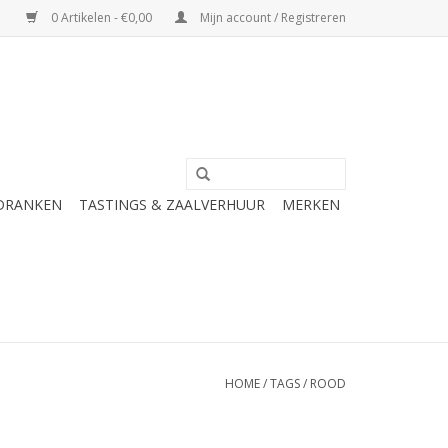
0 Artikelen - €0,00
Mijn account / Registreren
 DRANKEN
TASTINGS & ZAALVERHUUR
MERKEN
HOME
/
TAGS
/
ROOD