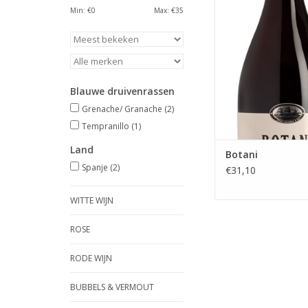
fruit wordt prachtig 
Min: €
0
Max: €
35
door elegante minera
en hints van onde
balsamico.
TOEVOEGEN AAN WI
Blauwe druivenrassen
Grenache/ Granache
(2)
Tempranillo
(1)
Land
Botani
Spanje
(2)
€31,10
WITTE WIJN
ROSE
RODE WIJN
BUBBELS & VERMOUT