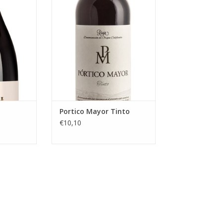
ondersteund
Heel interessant omdat hij geen
le accenten
hout zag. Desalniettemin heeft
rbos en
deze Tinto een intens fruitig
aroma van kers en ook wat
kruiden. Vol van smaak met een
NKELWAGEN
hoge drinkbaarheid.
TOEVOEGEN AAN WINKELWAGEN
Portico Mayor Tinto
€10,10