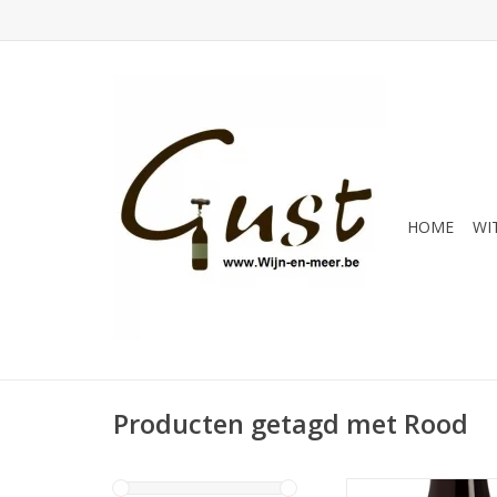
HOME
WI
Producten getagd met Rood
Een overvloed aan s