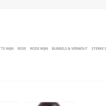
TTE WIJN
ROSE
RODE WIJN
BUBBELS & VERMOUT
STERKE
appig rood
De jongste in de Rioja-piramide!