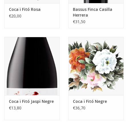
Coca i Fitó Rosa
Bassus Finca Casilla
Herrera
€20,00
Hispano+Suizas
€31,50
Coca i Fitó Jaspi Negre
Coca i Fitó Negre
€13,80
€36,70