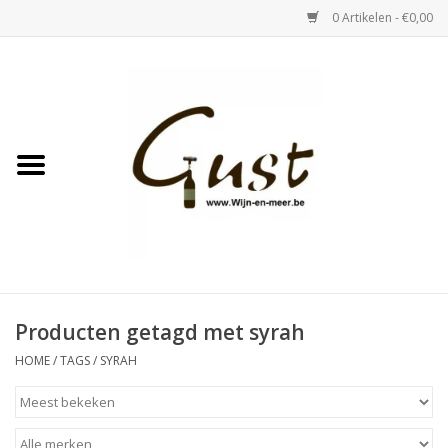
0 Artikelen - €0,00
Home
Witte wijn
Rose
Rode wijn
Bubbels & Vermout
Producten getagd met syrah
HOME
/
TAGS
/
SYRAH
Sterke Dranken
Tastings & zaalverhuur