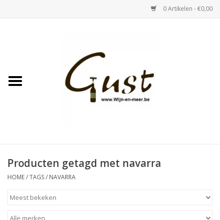
0 Artikelen - €0,00
Home
Witte wijn
Rose
Rode wijn
Bubbels & Vermout
Producten getagd met navarra
HOME
/
TAGS
/
NAVARRA
Sterke Dranken
Tastings & zaalverhuur