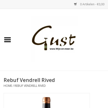
0 Artikelen - €0,00
Home
Witte wijn
Rose
Rode wijn
Bubbels & Vermout
Rebuf Vendrell Rived
HOME
/
REBUF VENDRELL RIVED
Sterke Dranken
Tastings & zaalverhuur