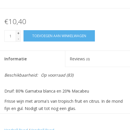
€10,40
+
TOEVOEGEN AAN WINKELWAGEN
-
Informatie
Reviews
(0)
Beschikbaarheid:
Op voorraad
(83)
Druif: 80% Garnatxa blanca en 20% Macabeu
Frisse wijn met aroma's van tropisch fruit en citrus. In de mond
fijn en gul. Nodigt uit tot nog een glas.
Wijnbouw:
Druiven afkomstig van percelen in de gemeente Marçà.