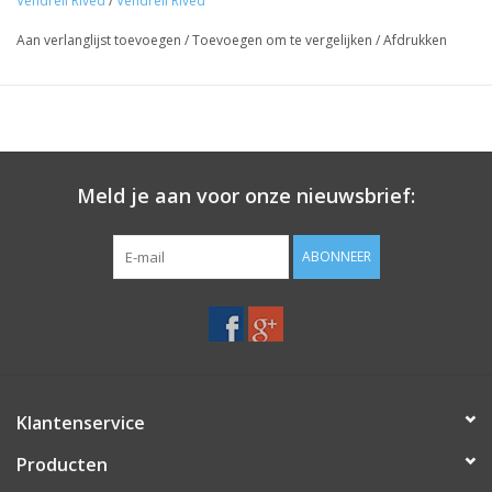
Vendrell Rived
/
Vendrell Rived
Wijnstokken tussen 20 en 50 jaar oud, met een gemiddelde
Aan verlanglijst toevoegen
/
Toevoegen om te vergelijken
/
Afdrukken
opbrengst van anderhalve kilo per stok. Handmatige oogst.
Vinificatie:
Fermentatie in roestvrijstalen tanks bij een gecontroleerde
temperatuur van maximaal 14 °C.
Meld je aan voor onze nieuwsbrief:
ABONNEER
Klantenservice
Producten