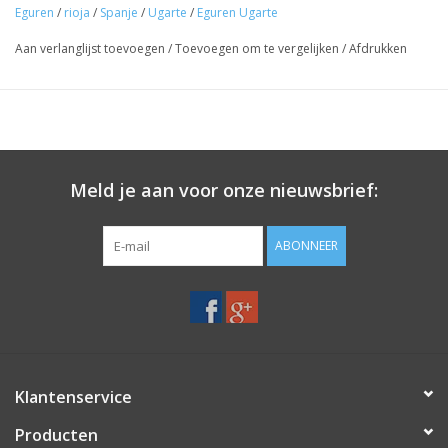
Eguren
/
rioja
/
Spanje
/
Ugarte
/
Eguren Ugarte
gevoel van frisheid, aangenaam en gemakkelijk te drinken.
Aan verlanglijst toevoegen
/
Toevoegen om te vergelijken
/
Afdrukken
In de keuken:
De Eguren Ugarte Blanco komt het beste tot zijn
recht bij lichte, frisse gerechten met zeevruchten, groenten en
mediterrane smaken die zijn fruitige, aromatische karakter
benadrukken. B.v.: Gegrilde of gestoomde vis, salades,
groentegerechten, verse kazen.
Meld je aan voor onze nieuwsbrief:
Herkomst:
Rioja
Druif:
ABONNEER
Viura
Sauvignon blanc
Chardonnay
Witte tempranillo
Garnacha
Gerijpt:
Klantenservice
Enkele maanden in roestvrijstalen tanks
Producten
Schenken: