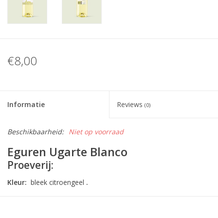
€8,00
Informatie
Reviews
(0)
Beschikbaarheid:
Niet op voorraad
Eguren Ugarte Blanco
Proeverij:
Kleur:
bleek citroengeel
.
Neus:
peer, steenfruit, citrusfruit.
Mond:
Omhullend, smakelijk, met grote expressie en een