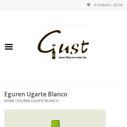
0 Artikelen - €0,00
Home
Witte wijn
Rose
Rode wijn
Bubbels & Vermout
Eguren Ugarte Blanco
HOME
/
EGUREN UGARTE BLANCO
Sterke Dranken
Tastings & zaalverhuur