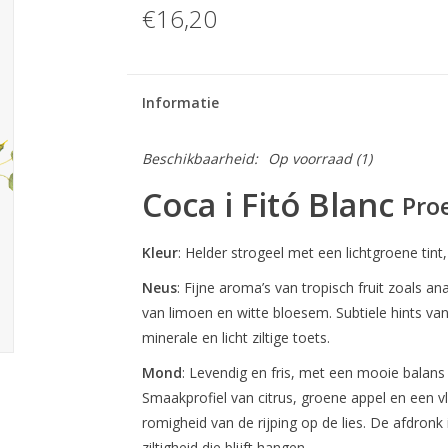
€16,20
Informatie
Beschikbaarheid:
Op voorraad
(1)
Coca i Fitó Blanc
Proe
Kleur
: Helder strogeel met een lichtgroene tint
Neus
: Fijne aroma’s van tropisch fruit zoals
van limoen en witte bloesem. Subtiele hints va
minerale en licht ziltige toets.
Mond
: Levendig en fris, met een mooie balans t
Smaakprofiel van citrus, groene appel en een v
romigheid van de rijping op de lies. De afdronk 
ziltigheid die blijft hangen.