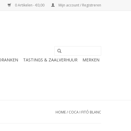
0 Artikelen - €0,00
Mijn account / Registreren
 DRANKEN
TASTINGS & ZAALVERHUUR
MERKEN
HOME
/
COCA I FITÓ BLANC