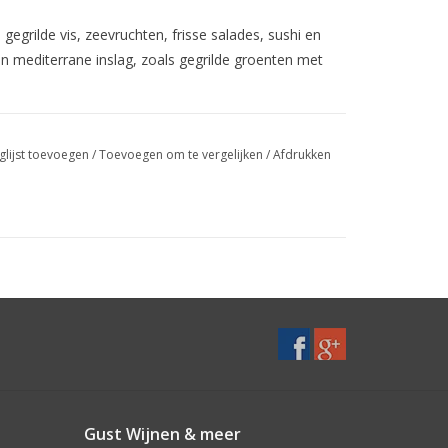
s gegrilde vis, zeevruchten, frisse salades, sushi en
en mediterrane inslag, zoals gegrilde groenten met
glijst toevoegen
/
Toevoegen om te vergelijken
/
Afdrukken
 een lichte romigheid en complexiteit geeft zonder
Gust Wijnen & meer