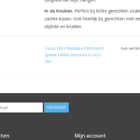
In de Keuken
: Perfect bij lichte gerechten zoal
zachte kazen. Ook heerlijk bij gerechten met e
olijfolie en kruiden.
Herkomst
: DO Montsant, Spanje.
Druif
:
Coca i Fitó
/
Macebeo
/
Monsant
/
Aan verlan
Spanje
/
Witte Gernacha
/
Coca i
85% White Grenache
Fitó
15% Macabeo
Gerijpt
:
Ongeveer 3 maanden op de lies, wat de wijn
zijn jeugdige frisheid te verliezen.
Schenken
:
ABONNEER
8-10°C.
Alcohol
:
13,5%.
cten
Mijn account