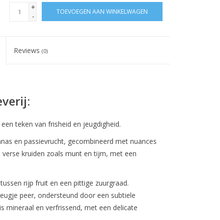
+
TOEVOEGEN AAN WINKELWAGEN
-
Reviews
(0)
verij:
, een teken van frisheid en jeugdigheid.
 ananas en passievrucht, gecombineerd met nuances
n verse kruiden zoals munt en tijm, met een
ussen rijp fruit en een pittige zuurgraad.
leugje peer, ondersteund door een subtiele
is mineraal en verfrissend, met een delicate