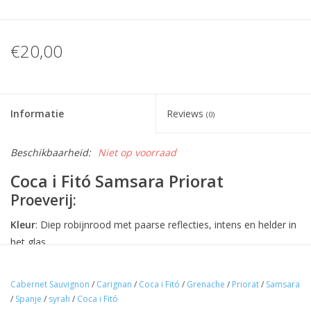
€20,00
Informatie
Reviews
(0)
Beschikbaarheid:
Niet op voorraad
Coca i Fitó Samsara Priorat
Proeverij:
Kleur
: Diep robijnrood met paarse reflecties, intens en helder in
het glas.
Neus
: Een krachtige en complexe aromatische expressie met
tonen van rijp rood en zwart fruit (kersen, braambessen),
Cabernet Sauvignon
/
Carignan
/
Coca i Fitó
/
Grenache
/
Priorat
/
Samsara
/
Spanje
/
syrah
/
Coca i Fitó
aangevuld met kruidige nuances zoals peper en kruidnagel.