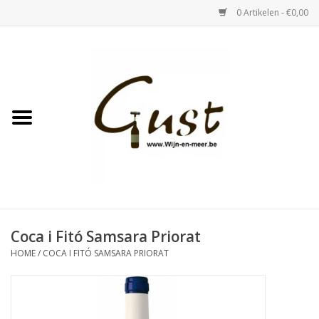
0 Artikelen - €0,00
Home
Witte wijn
Rose
Rode wijn
Bubbels & Vermout
Coca i Fitó Samsara Priorat
HOME
/
COCA I FITÓ SAMSARA PRIORAT
Sterke Dranken
Tastings & zaalverhuur