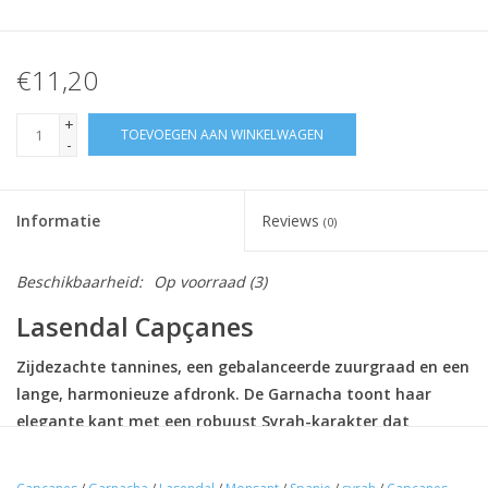
€11,20
+
TOEVOEGEN AAN WINKELWAGEN
-
Informatie
Reviews
(0)
Beschikbaarheid:
Op voorraad
(3)
Lasendal Capçanes
Zijdezachte tannines, een gebalanceerde zuurgraad en een
lange, harmonieuze afdronk. De Garnacha toont haar
elegante kant met een robuust Syrah-karakter dat
structuur en kruidigheid biedt.
Proeverij: