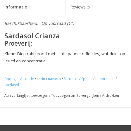
Informatie
Reviews
(0)
Beschikbaarheid:
Op voorraad
(11)
Sardasol Crianza
Proeverij:
Kleur
: Diep robijnrood met lichte paarse reflecties, wat duidt op
jeugd en concentratie.
Neus
: Expressief en elegant met een harmonieuze balans
tussen rijp fruit en hout. Aroma's van rijpe kersen, bramen en
Bodegas Alconde
/
Lerin
/
navarra
/
Sardasol
/
Spanje
/
tempranillo
/
Sardasol
pruimen worden aangevuld met vanille, kruidige tonen en een
hint van kaneel en gekonfijt fruit. De neus heeft een warme en
Aan verlanglijst toevoegen
/
Toevoegen om te vergelijken
/
Afdrukken
uitnodigende uitstraling.
Mond
: Vriendelijk en soepel, met ronde tannines die de wijn een
aangename textuur geven. Smaken van rijp fruit worden
prachtig gecombineerd met de subtiele kruiden van het hout. De