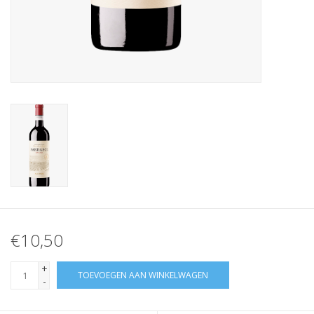
€10,50
+
TOEVOEGEN AAN WINKELWAGEN
-