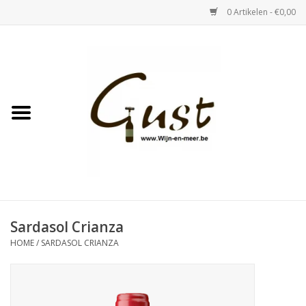
0 Artikelen - €0,00
Home
Witte wijn
Rose
Rode wijn
Bubbels & Vermout
Sardasol Crianza
HOME
/
SARDASOL CRIANZA
Sterke Dranken
Tastings & zaalverhuur