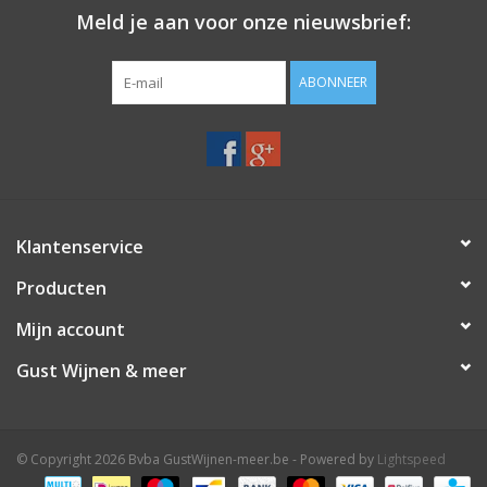
afdronk is lang en elegant, met een mooie balans tussen de
Meld je aan voor onze nieuwsbrief:
fruitigheid en de houtinvloeden.
In de Keuken
: Ideaal te combineren met gegrild vlees, zoals
ABONNEER
lamsvlees of rundvlees, rijke pasta's met tomatensaus, en
stoofschotels. Ook lekker bij hartige tapas en gerijpte kazen.
Herkomst
: Navarra, Spanje
Druif
:
Tempranillo
Klantenservice
Gerijpt
:
Producten
Traditionele productie in betonnen tanks. 12 maanden gerijpt
in Franse eikenhouten vaten
Mijn account
In de fles
:
Gust Wijnen & meer
Deze wijn is bedoeld om te genieten binnen 5 tot 7 jaar na
de oogst, maar kan ook langer worden bewaard voor extra
complexiteit.
© Copyright 2026 Bvba GustWijnen-meer.be - Powered by
Lightspeed
Schenken
: