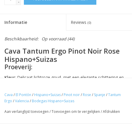
-
Informatie
Reviews
(0)
Beschikbaarheid:
Op voorraad
(44)
Cava Tantum Ergo Pinot Noir Rose
Hispano+Suizas
Proeverij:
Kleur
: Delicaat lichtroze goud, met een elegante schittering en
fijne pareling die een verfijnde presentatie geeft.
Cava
/
El Pontón
/
Hispano+Suizas
/
Pinot noir
/
Rose
/
Spanje
/
Tantum
Neus
: Intens en complex, met uitgesproken aroma’s van rood
Ergo
/
Valencia
/
Bodegas Hispano+Suizas
fruit zoals aardbei en kers, vermengd met nuances van
gedroogd fruit. Een subtiele hint van geroosterde vanille en
Aan verlanglijst toevoegen
/
Toevoegen om te vergelijken
/
Afdrukken
gebak voegt diepte toe, dankzij de rijping op de droesem.
Mond
: Vol en breed, met een romige textuur. Het smaakpalet