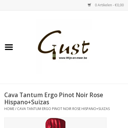
0 Artikelen - €0,00
Home
Witte wijn
Rose
Rode wijn
Bubbels & Vermout
Cava Tantum Ergo Pinot Noir Rose
Hispano+Suizas
Sterke Dranken
HOME
/
CAVA TANTUM ERGO PINOT NOIR ROSE HISPANO+SUIZAS
Tastings & zaalverhuur