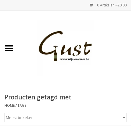
0 Artikelen - €0,00
Home
Witte wijn
Rose
Rode wijn
Bubbels & Vermout
Producten getagd met
HOME
/
TAGS
Sterke Dranken
Tastings & zaalverhuur