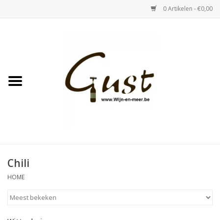
0 Artikelen - €0,00
Home
Witte wijn
Rose
Rode wijn
Bubbels & Vermout
Chili
HOME
Sterke Dranken
Tastings & zaalverhuur