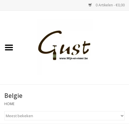
0 Artikelen - €0,00
Home
Witte wijn
Rose
Rode wijn
Bubbels & Vermout
Belgie
HOME
Sterke Dranken
Tastings & zaalverhuur