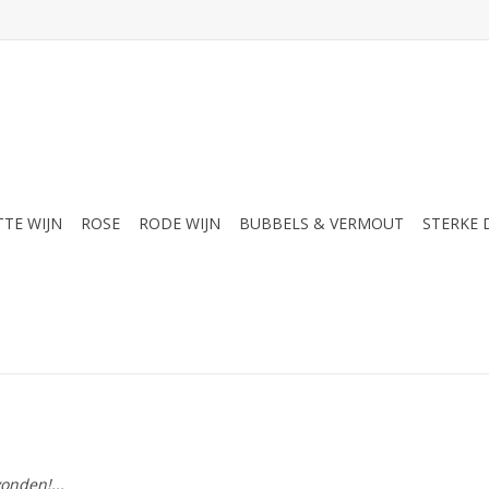
TTE WIJN
ROSE
RODE WIJN
BUBBELS & VERMOUT
STERKE
onden!...