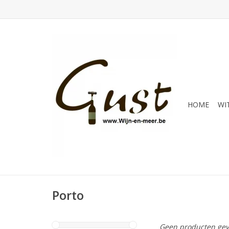
HOME
WI
Porto
Geen producten gev