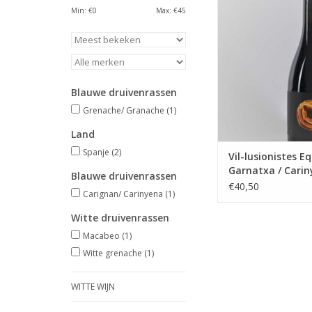
vol fruit in de mon
Min: €
0
Max: €
45
stevige afdro
TOEVOEGEN AAN WI
Blauwe druivenrassen
Grenache/ Granache
(1)
Land
Spanje
(2)
Vil-lusionistes 
Garnatxa / Cari
Blauwe druivenrassen
€40,50
Carignan/ Carinyena
(1)
Witte druivenrassen
Macabeo
(1)
Witte grenache
(1)
WITTE WIJN