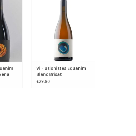
d en een
van kweepeer en het minerale
nk.
karakter. De smaak is zacht, maar
behoudt een mooie
NKELWAGEN
levendigheid.
TOEVOEGEN AAN WINKELWAGEN
Equanim
Vil-lusionistes Equanim
nyena
Blanc Brisat
€29,80