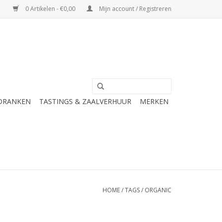
0 Artikelen - €0,00
Mijn account / Registreren
 DRANKEN
TASTINGS & ZAALVERHUUR
MERKEN
HOME
/
TAGS
/
ORGANIC