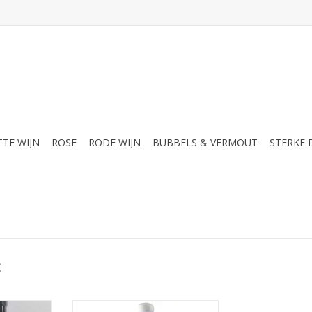
TTE WIJN
ROSE
RODE WIJN
BUBBELS & VERMOUT
STERKE
c
e wijn met
Op de neus exploderen de tonen