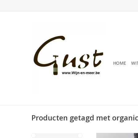
HOME
WI
Producten getagd met organi
Mooie gebalanceerd