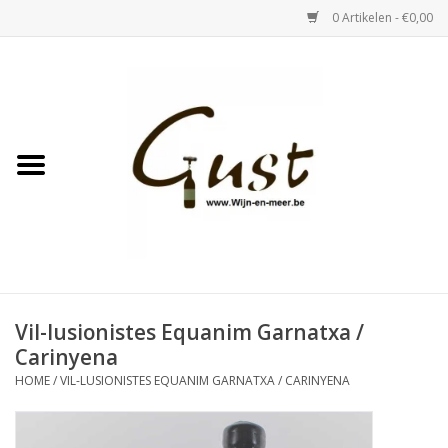
0 Artikelen - €0,00
Home
Witte wijn
Rose
Rode wijn
Bubbels & Vermout
Vil-lusionistes Equanim Garnatxa /
Carinyena
Sterke Dranken
HOME
/
VIL-LUSIONISTES EQUANIM GARNATXA / CARINYENA
Tastings & zaalverhuur