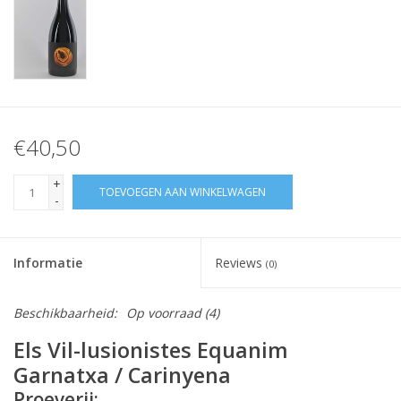
€40,50
+
TOEVOEGEN AAN WINKELWAGEN
-
Informatie
Reviews
(0)
Beschikbaarheid:
Op voorraad
(4)
Els Vil-lusionistes Equanim
Garnatxa / Carinyena
Proeverij: