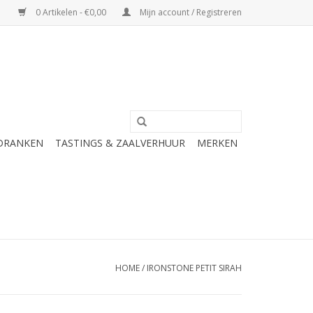
0 Artikelen - €0,00
Mijn account / Registreren
 DRANKEN
TASTINGS & ZAALVERHUUR
MERKEN
HOME
/
IRONSTONE PETIT SIRAH