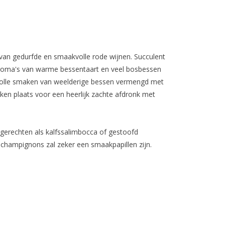
 van gedurfde en smaakvolle rode wijnen. Succulent
e aroma's van warme bessentaart en veel bosbessen
 Volle smaken van weelderige bessen vermengd met
en plaats voor een heerlijk zachte afdronk met
j gerechten als kalfssalimbocca of gestoofd
 champignons zal zeker een smaakpapillen zijn.