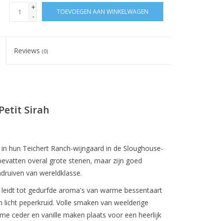
+
TOEVOEGEN AAN WINKELWAGEN
-
Reviews
(0)
Petit Sirah
n in hun Teichert Ranch-wijngaard in de Sloughouse-
evatten overal grote stenen, maar zijn goed
druiven van wereldklasse.
ah leidt tot gedurfde aroma's van warme bessentaart
 licht peperkruid. Volle smaken van weelderige
 ceder en vanille maken plaats voor een heerlijk