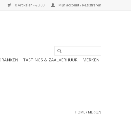
0 Artikelen - €0,00
Mijn account / Registreren
 DRANKEN
TASTINGS & ZAALVERHUUR
MERKEN
HOME
/
MERKEN