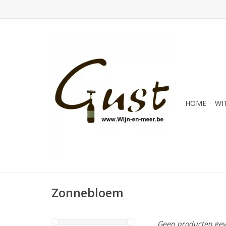
HOME
WI
Zonnebloem
Geen producten gev