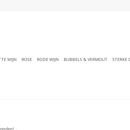
TTE WIJN
ROSE
RODE WIJN
BUBBELS & VERMOUT
STERKE
onden!...