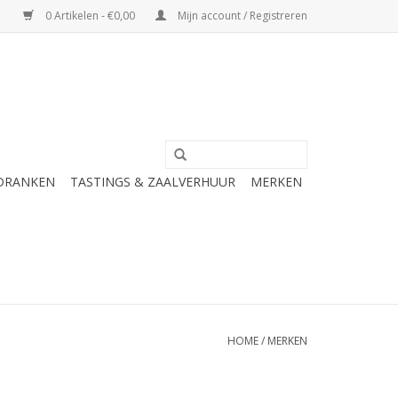
0 Artikelen - €0,00
Mijn account / Registreren
 DRANKEN
TASTINGS & ZAALVERHUUR
MERKEN
HOME
/
MERKEN