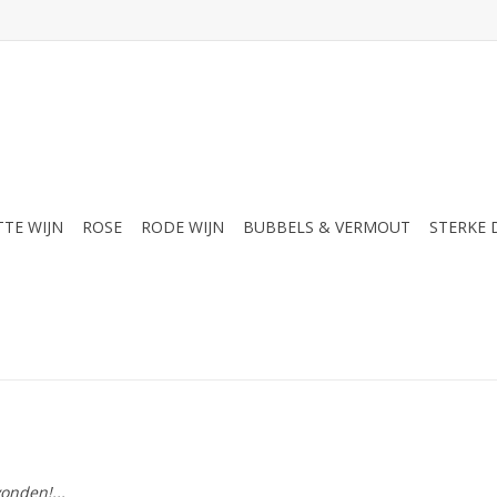
TTE WIJN
ROSE
RODE WIJN
BUBBELS & VERMOUT
STERKE
onden!...