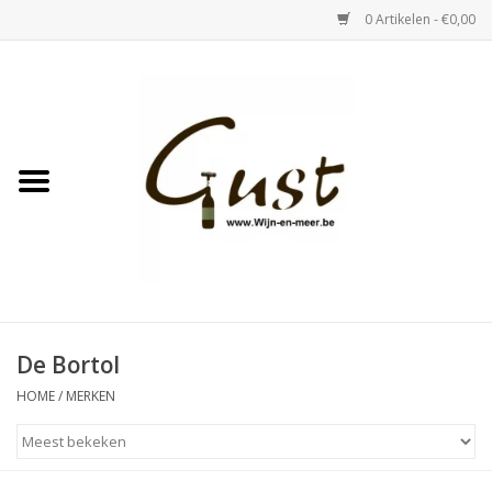
0 Artikelen - €0,00
Home
Witte wijn
Rose
Rode wijn
Bubbels & Vermout
De Bortol
HOME
/
MERKEN
Sterke Dranken
Tastings & zaalverhuur