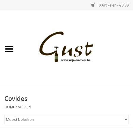
0 Artikelen - €0,00
Home
Witte wijn
Rose
Rode wijn
Bubbels & Vermout
Covides
HOME
/
MERKEN
Sterke Dranken
Tastings & zaalverhuur