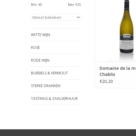
een nerveuze wijn 
Min: €
0
Max: €
25
frisheid. Het is een
aanvulling op Bour
slakken, andouillette 
evenals zeevruchten.
varieert tussen 5 e
WITTE WIJN
TOEVOEGEN AAN WI
ROSE
RODE WIJN
Domaine de la m
BUBBELS & VERMOUT
Chablis
€20,20
STERKE DRANKEN
TASTINGS & ZAALVERHUUR