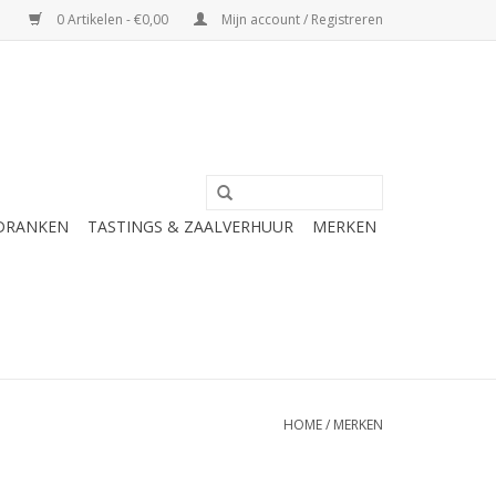
0 Artikelen - €0,00
Mijn account / Registreren
 DRANKEN
TASTINGS & ZAALVERHUUR
MERKEN
HOME
/
MERKEN