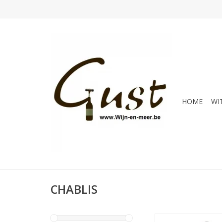
HOME
WI
CHABLIS
Chablis Domaine de l