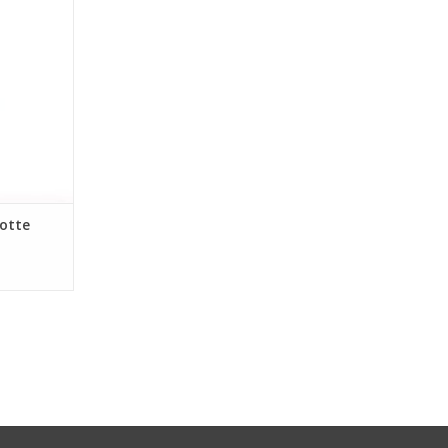
met veel
 perfecte
gondische
de Chablis,
Het behoud
n 7 jaar.
NKELWAGEN
otte