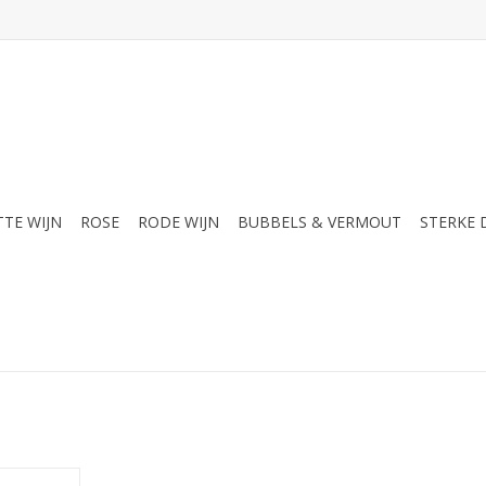
TTE WIJN
ROSE
RODE WIJN
BUBBELS & VERMOUT
STERKE
a Motte is