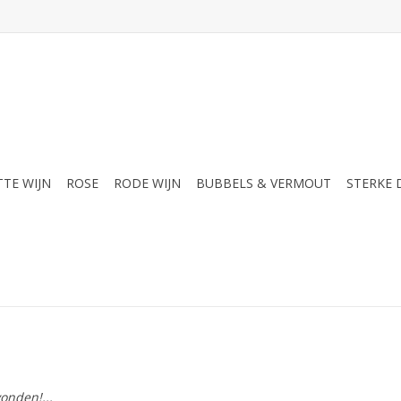
TTE WIJN
ROSE
RODE WIJN
BUBBELS & VERMOUT
STERKE
onden!...