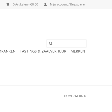
0 Artikelen - €0,00
Mijn account / Registreren
 DRANKEN
TASTINGS & ZAALVERHUUR
MERKEN
HOME
/
MERKEN