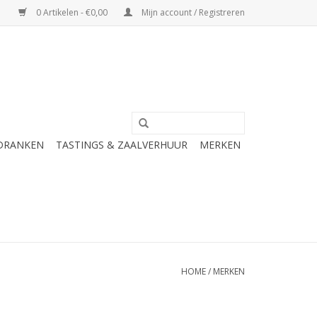
0 Artikelen - €0,00
Mijn account / Registreren
 DRANKEN
TASTINGS & ZAALVERHUUR
MERKEN
HOME
/
MERKEN