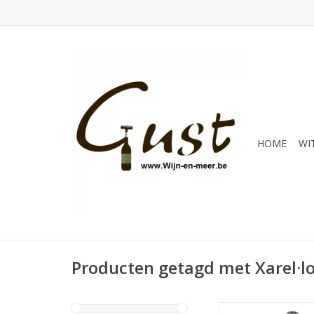
HOME
WI
Producten getagd met Xarel·l
Cava