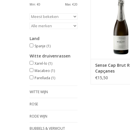
Land: Spanj
Min: €
0
Max: €
20
Druif: Macabeu / Xa
Parellada (50/2
Wijnhuis: Capç
TOEVOEGEN AAN WI
Land
Spanje
(1)
Witte druivenrassen
Xarel-lo
(1)
Sense Cap Brut R
Macabeo
(1)
Capçanes
€15,50
Parellada
(1)
WITTE WIJN
ROSE
RODE WIJN
BUBBELS & VERMOUT