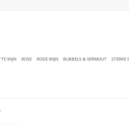
TTE WIJN
ROSE
RODE WIJN
BUBBELS & VERMOUT
STERKE
o