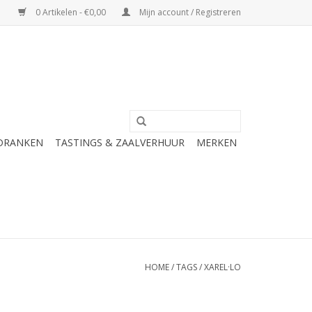
0 Artikelen - €0,00
Mijn account / Registreren
 DRANKEN
TASTINGS & ZAALVERHUUR
MERKEN
HOME
/
TAGS
/
XAREL·LO