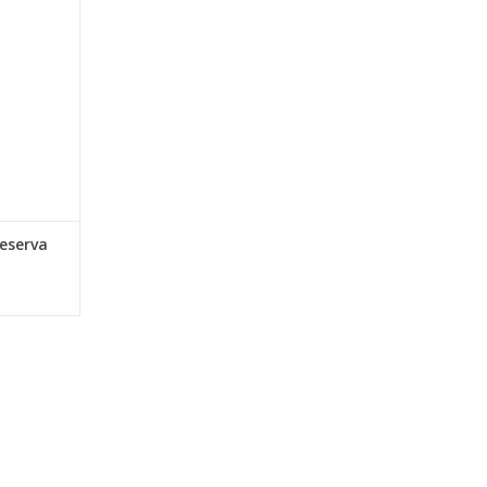
e
rel·lo /
5/25)
anes
NKELWAGEN
eserva