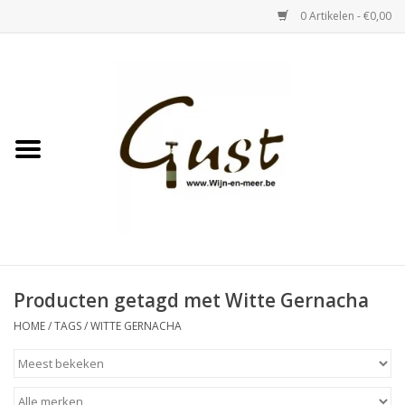
0 Artikelen - €0,00
Home
Witte wijn
Rose
Rode wijn
Bubbels & Vermout
Producten getagd met Witte Gernacha
HOME
/
TAGS
/
WITTE GERNACHA
Sterke Dranken
Tastings & zaalverhuur