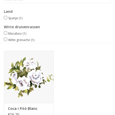
Merken
Land
Spanje
(1)
Witte druivenrassen
Macabeo
(1)
Witte grenache
(1)
Coca i Fitó Blanc
€16,20