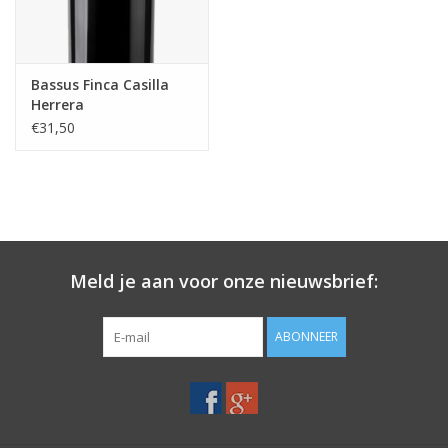
Bassus Finca Casilla
Herrera
Hispano+Suizas
€31,50
Meld je aan voor onze nieuwsbrief:
ABONNEER