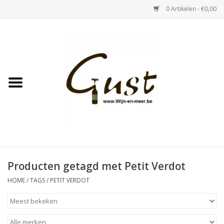
0 Artikelen - €0,00
Home
Witte wijn
Rose
Rode wijn
Bubbels & Vermout
Producten getagd met Petit Verdot
HOME
/
TAGS
/
PETIT VERDOT
Sterke Dranken
Tastings & zaalverhuur