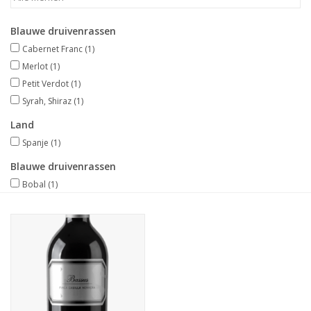
Merken
Blauwe druivenrassen
Cabernet Franc
(1)
Merlot
(1)
Petit Verdot
(1)
Syrah, Shiraz
(1)
Land
Spanje
(1)
Blauwe druivenrassen
Bobal
(1)