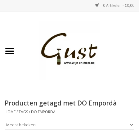
0 Artikelen - €0,00
Home
Witte wijn
Rose
Rode wijn
Bubbels & Vermout
Producten getagd met DO Empordà
HOME
/
TAGS
/
DO EMPORDÀ
Sterke Dranken
Tastings & zaalverhuur