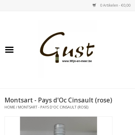
0 Artikelen - €0,00
Home
Witte wijn
Rose
Rode wijn
Bubbels & Vermout
Montsart - Pays d'Oc Cinsault (rose)
HOME
/
MONTSART - PAYS D'OC CINSAULT (ROSE)
Sterke Dranken
Tastings & zaalverhuur