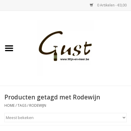
0 Artikelen - €0,00
Home
Witte wijn
Rose
Rode wijn
Bubbels & Vermout
Producten getagd met Rodewijn
HOME
/
TAGS
/
RODEWIJN
Sterke Dranken
Tastings & zaalverhuur