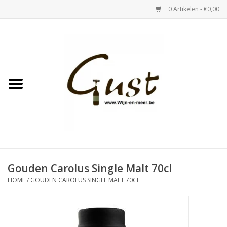
0 Artikelen - €0,00
Home
Witte wijn
Rose
Rode wijn
Bubbels & Vermout
Gouden Carolus Single Malt 70cl
HOME
/
GOUDEN CAROLUS SINGLE MALT 70CL
Sterke Dranken
Tastings & zaalverhuur