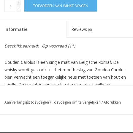
+
TOEVOEGEN AAN WINKELWAGEN
-
Informatie
Reviews
(0)
Beschikbaarheid:
Op voorraad
(11)
Gouden Carolus is een single malt van Belgische komaf. De
whisky wordt gestookt uit het moutbeslag van Gouden Carolus
bier. Verwacht een toegankelijke neus met toetsen van hout en
vanille. De smaak is een combinatie van fruit, vanille en
zoetigheden. Dit gaat over naar een verwarmende en
middellange afdronk.
Aan verlanglijst toevoegen
/
Toevoegen om te vergelijken
/
Afdrukken