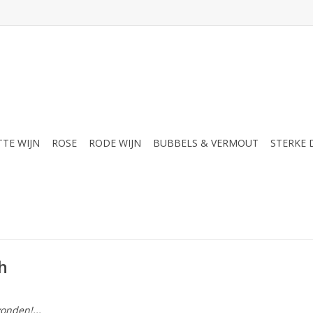
TTE WIJN
ROSE
RODE WIJN
BUBBELS & VERMOUT
STERKE
h
onden!...