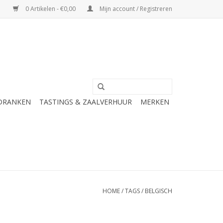
0 Artikelen - €0,00
Mijn account / Registreren
 DRANKEN
TASTINGS & ZAALVERHUUR
MERKEN
HOME
/
TAGS
/
BELGISCH