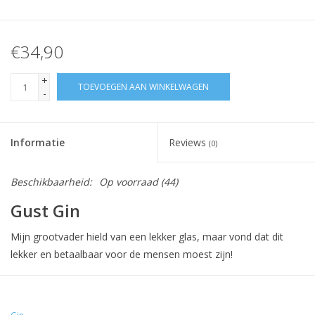
€34,90
+
TOEVOEGEN AAN WINKELWAGEN
-
Informatie
Reviews
(0)
Beschikbaarheid:
Op voorraad
(44)
Gust Gin
Mijn grootvader hield van een lekker glas, maar vond dat dit
lekker en betaalbaar voor de mensen moest zijn!
Daarom heb ik gekozen om een eigen Gin op de markt te
brengen waar van kan genoten worden met vrienden en familie.