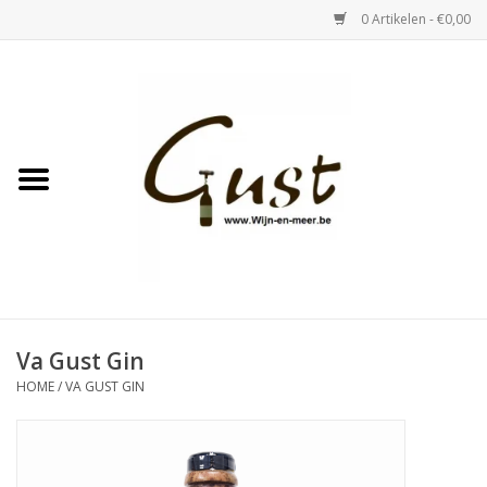
0 Artikelen - €0,00
Home
Witte wijn
Rose
Rode wijn
Bubbels & Vermout
Va Gust Gin
HOME
/
VA GUST GIN
Sterke Dranken
Tastings & zaalverhuur