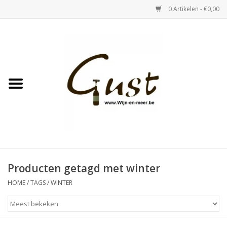
0 Artikelen - €0,00
Home
Witte wijn
Rose
Rode wijn
Bubbels & Vermout
Producten getagd met winter
HOME
/
TAGS
/
WINTER
Sterke Dranken
Tastings & zaalverhuur