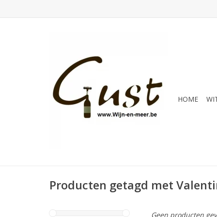
HOME
WI
Producten getagd met Valent
Geen producten gev