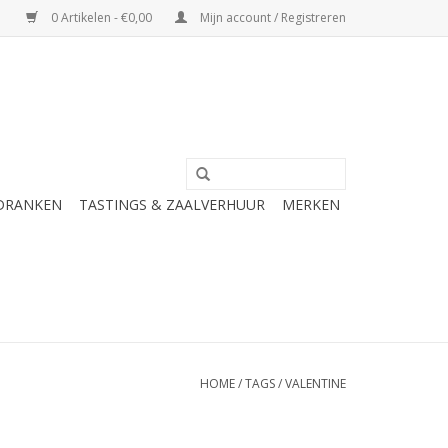
0 Artikelen - €0,00
Mijn account / Registreren
 DRANKEN
TASTINGS & ZAALVERHUUR
MERKEN
HOME
/
TAGS
/
VALENTINE