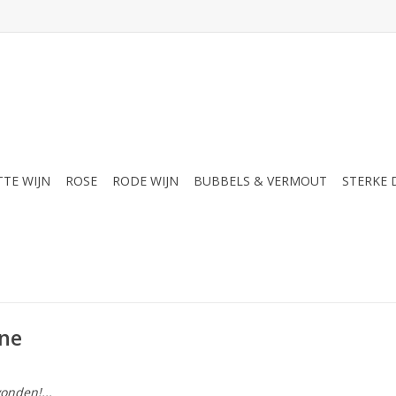
TTE WIJN
ROSE
RODE WIJN
BUBBELS & VERMOUT
STERKE
ine
onden!...