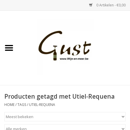
0 Artikelen - €0,00
Home
Witte wijn
Rose
Rode wijn
Bubbels & Vermout
Producten getagd met Utiel-Requena
HOME
/
TAGS
/
UTIEL-REQUENA
Sterke Dranken
Tastings & zaalverhuur