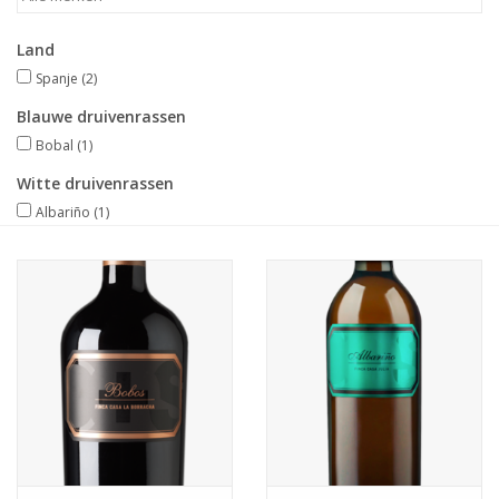
Merken
Land
Spanje
(2)
Blauwe druivenrassen
Bobal
(1)
Witte druivenrassen
Albariño
(1)