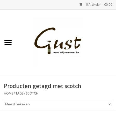
0 Artikelen - €0,00
Home
Witte wijn
Rose
Rode wijn
Bubbels & Vermout
Producten getagd met scotch
HOME
/
TAGS
/
SCOTCH
Sterke Dranken
Tastings & zaalverhuur