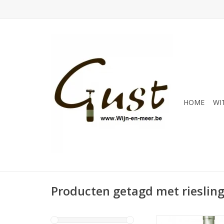
HOME
WI
Producten getagd met rieslin
Licht geel met groen