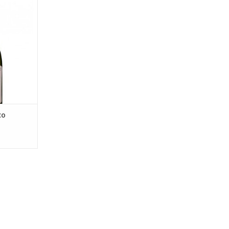
de neus met
roma.
NKELWAGEN
co