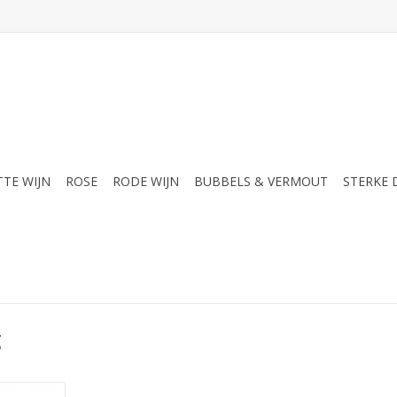
TTE WIJN
ROSE
RODE WIJN
BUBBELS & VERMOUT
STERKE
g
e accenten.