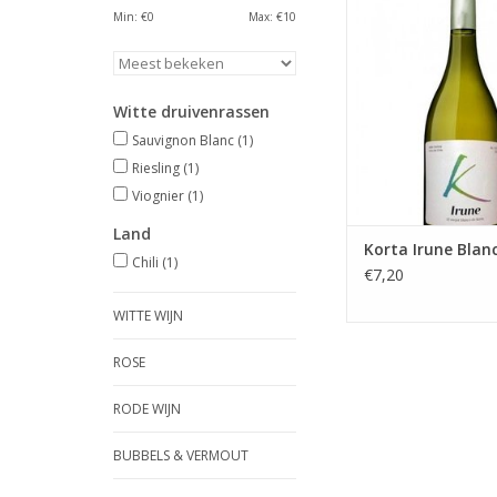
Delicaat en intens in 
Min: €
0
Max: €
10
een wit fruit a
Land: Chili
Witte druivenrassen
TOEVOEGEN AAN WI
Sauvignon Blanc
(1)
Riesling
(1)
Viognier
(1)
Land
Korta Irune Blan
Chili
(1)
€7,20
WITTE WIJN
ROSE
RODE WIJN
BUBBELS & VERMOUT