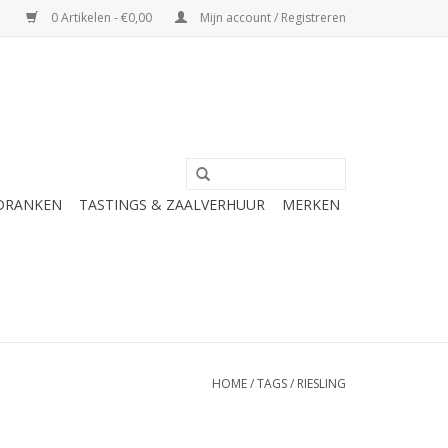
0 Artikelen - €0,00
Mijn account / Registreren
 DRANKEN
TASTINGS & ZAALVERHUUR
MERKEN
HOME
/
TAGS
/
RIESLING