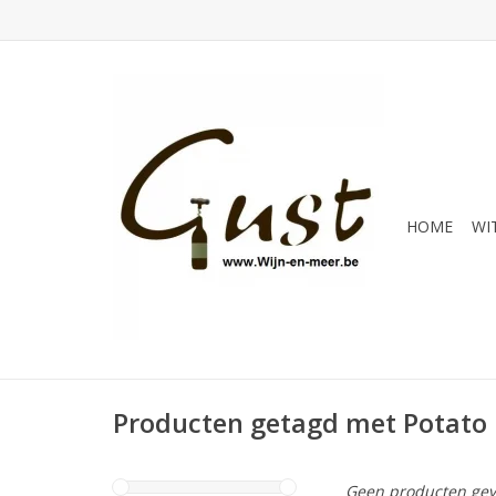
HOME
WI
Producten getagd met Potato
Geen producten gev