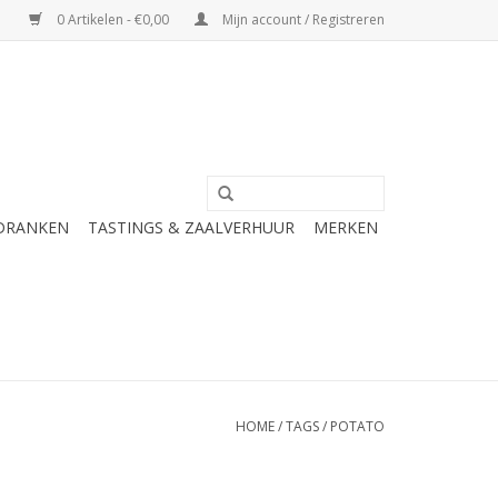
0 Artikelen - €0,00
Mijn account / Registreren
 DRANKEN
TASTINGS & ZAALVERHUUR
MERKEN
HOME
/
TAGS
/
POTATO