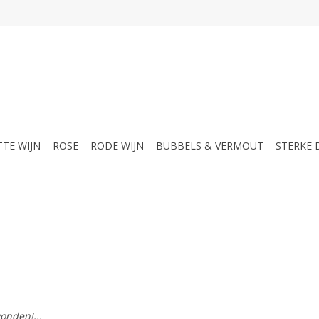
TTE WIJN
ROSE
RODE WIJN
BUBBELS & VERMOUT
STERKE
onden!...