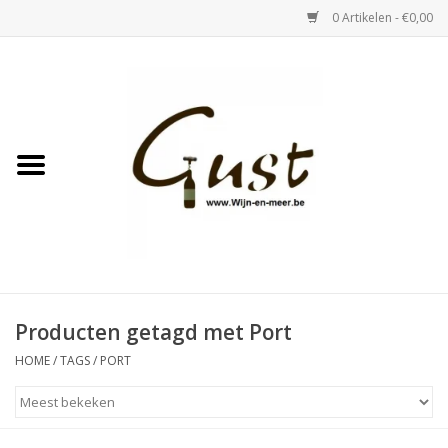
0 Artikelen - €0,00
Home
Witte wijn
Rose
Rode wijn
Bubbels & Vermout
Producten getagd met Port
HOME
/
TAGS
/
PORT
Sterke Dranken
Tastings & zaalverhuur