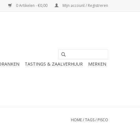
0 Artikelen - €0,00
Mijn account / Registreren
 DRANKEN
TASTINGS & ZAALVERHUUR
MERKEN
HOME
/
TAGS
/
PISCO