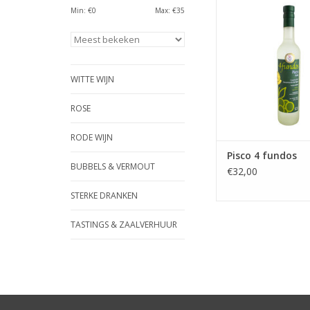
op basis van sp
Min: €
0
Max: €
35
geselecteerde druive
gedijen in warme en
klimaten.
TOEVOEGEN AAN WI
WITTE WIJN
ROSE
RODE WIJN
Pisco 4 fundos
BUBBELS & VERMOUT
€32,00
STERKE DRANKEN
TASTINGS & ZAALVERHUUR