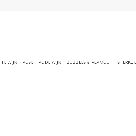
TTE WIJN
ROSE
RODE WIJN
BUBBELS & VERMOUT
STERKE
bare likeur