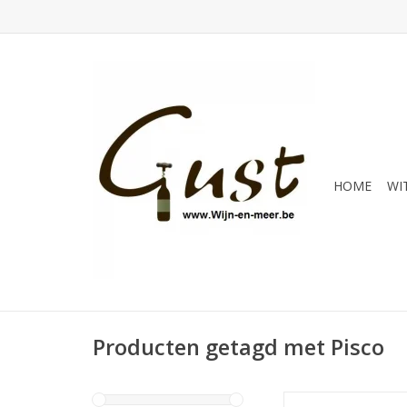
HOME
WI
Producten getagd met Pisco
Pisco is een erg dank